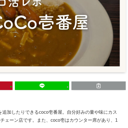
追加したりできるcoco壱番屋。自分好みの量や味にカス
チェーン店です。また、coco壱はカウンター席があり、1