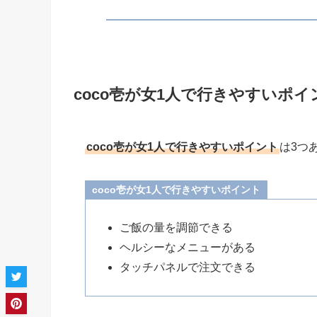
coco壱が女1人で行きやすいポイ
coco壱が女1人で行きやすいポイント
は3つ
coco壱が女1人で行きやすいポイント
ご飯の量を調節できる
ヘルシーなメニューがある
タッチパネルで注文できる