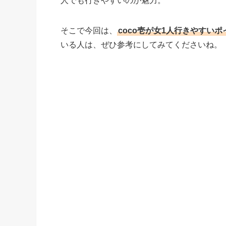
人でも行きやすいのが魅力。
そこで今回は、
coco壱が女1人行きやすいポ
いる人は、ぜひ参考にしてみてくださいね。