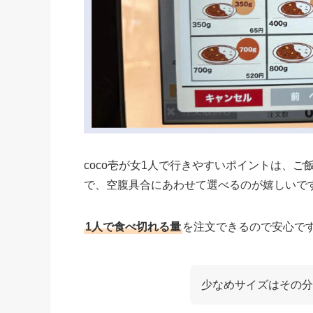
coco壱が女1人で行きやすいポイントは、ご
で、空腹具合にあわせて選べるのが嬉しいで
1人で食べ切れる量
を注文できるので安心で
少なめサイズはその分