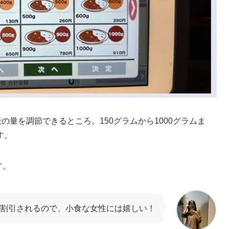
飯の量を調節できるところ。150グラムから1000グラムま
す。
す。
割引されるので、小食な女性には嬉しい！