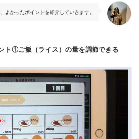
て、よかったポイントを紹介していきます。
イント①ご飯（ライス）の量を調節できる