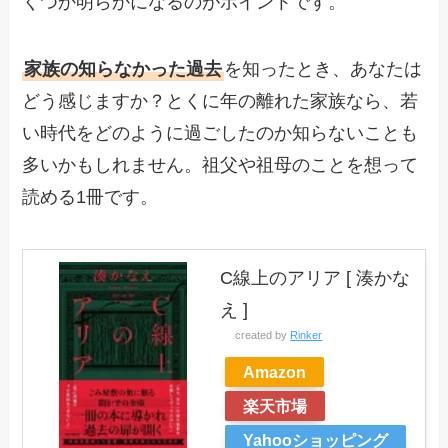
くつか明らかになるのがポイントです。
家族の知らなかった過去
を知ったとき、あなたは
どう感じますか？とくに年の離れた家族なら、若
い時代をどのように過ごしたのか知らないことも
多いかもしれません。祖父や祖母のことを想って
読める1冊です。
C線上のアリア [ 湊かな
え ]
created by
Rinker
Amazon
楽天市場
Yahooショッピング