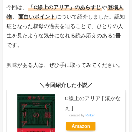
今回は、
「C線上のアリア」のあらすじ
や
登場人
物
、
面白いポイント
について紹介しました。認知
症となった叔母の過去を辿ることで、ひとりの人
生を見たような気分になれる読み応えのある1冊
です。
興味がある人は、ぜひ手に取ってみてください。
＼今回紹介した小説／
C線上のアリア [ 湊かな
え ]
created by
Rinker
Amazon