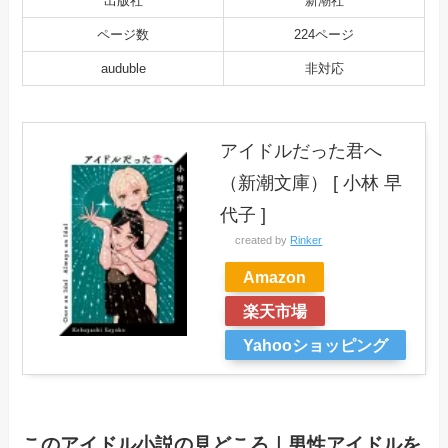
出版社
新潮社
ページ数
224ページ
auduble
非対応
アイドルだった君へ
（新潮文庫） [ 小林 早
代子 ]
created by
Rinker
Amazon
楽天市場
Yahooショッピング
このアイドル小説の見どころ｜男性アイドルを