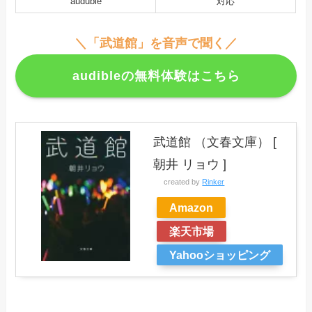
auduble
対応
＼「武道館」を音声で聞く／
audibleの無料体験はこちら
武道館 （文春文庫） [
朝井 リョウ ]
created by
Rinker
Amazon
楽天市場
Yahooショッピング